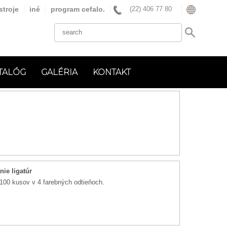
stroje
iné
program cefalo.
(22) 406 77 80
TALÓG
GALÉRIA
KONTAKT
nie ligatúr
100 kusov v 4 farebných odtieňoch.