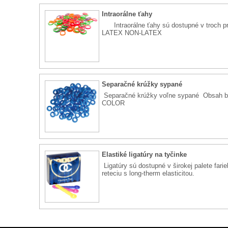
Intraorálne ťahy
Intraorálne ťahy sú dostupné v troch
LATEX NON-LATEX
Separačné krúžky sypané
Separačné krúžky voľne sypané Obsah b
COLOR
Elastiké ligatúry na tyčinke
Ligatúry sú dostupné v širokej palete fari
reteciu s long-therm elasticitou.