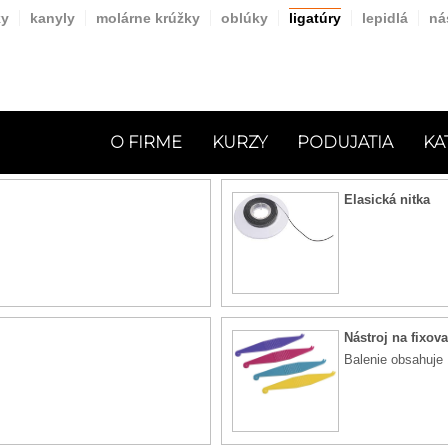
y
kanyly
molárne krúžky
oblúky
ligatúry
lepidlá
ná
O FIRME
KURZY
PODUJATIA
KA
Elasická nitka
Nástroj na fixova
Balenie obsahuje 