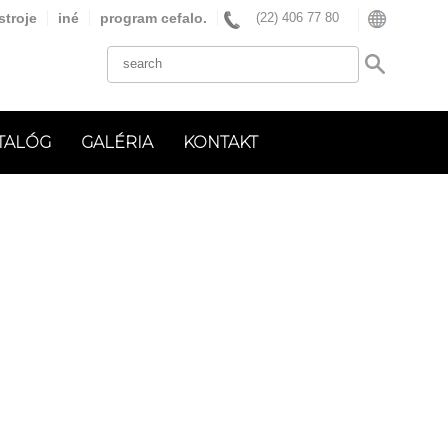
stroje
iné
program cefalo.
(22) 406 77 80
TALÓG
GALÉRIA
KONTAKT