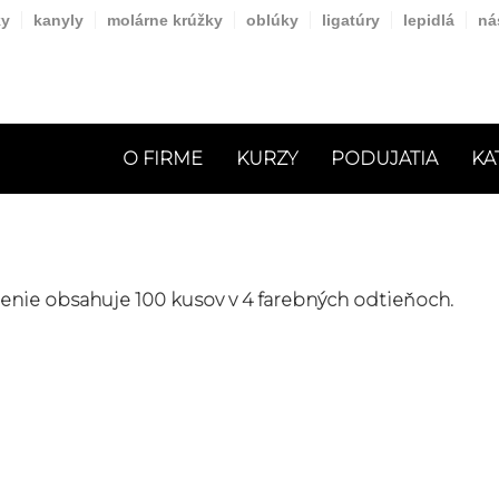
y
kanyly
molárne krúžky
oblúky
ligatúry
lepidlá
ná
O FIRME
KURZY
PODUJATIA
KA
enie obsahuje 100 kusov v 4 farebných odtieňoch.