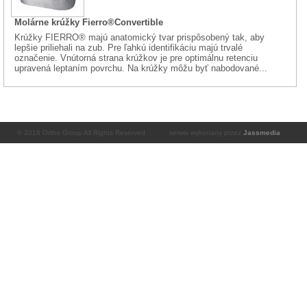
Molárne krúžky Fierro®Convertible
Krúžky FIERRO® majú anatomický tvar prispôsobený tak, aby
lepšie priliehali na zub. Pre ľahkú identifikáciu majú trvalé
označenie. Vnútorná strana krúžkov je pre optimálnu retenciu
upravená leptaním povrchu. Na krúžky môžu byť nabodované...
© 2018 Ortho Group All Rights Reserved
serwis wykonany przez
Jassmedia