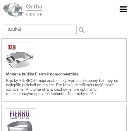
Molárne krúžky Fierro® non-convertible
Krúžky FIERRO® majú anatomický tvar prispôsobený tak, aby čo
najlepšie priliehali na moláre. Pre ľahkú identifikáciu majú trvalé
označenie. Vnútorná strana krúžkov je pre optimálnu
retenciu navyše upravená leptaním. Na krúžky môžu...