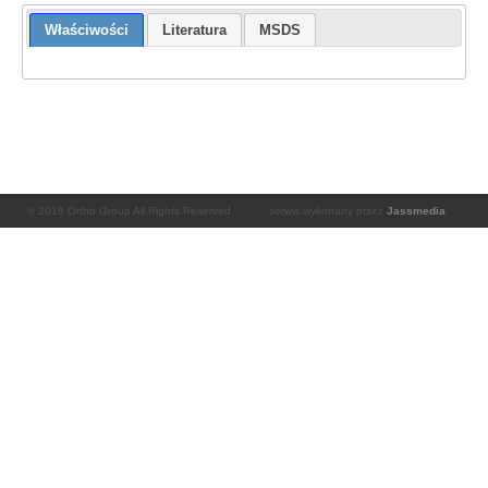
Właściwości
Literatura
MSDS
© 2018 Ortho Group All Rights Reserved
serwis wykonany przez
Jassmedia